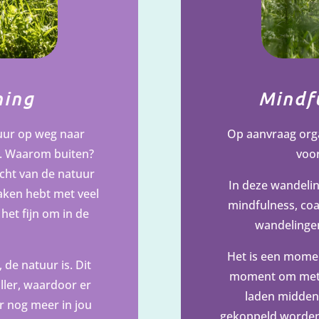
hing
Mindf
tuur op weg naar
Op aanvraag orga
n. Waarom buiten?
voor
acht van de natuur
In deze wandeli
maken hebt met veel
mindfulness, coa
 het fijn om in de
wandelingen
Het is een momen
 de natuur is. Dit
moment om met j
iller, waardoor er
laden middeni
r nog meer in jou
gekoppeld worden 