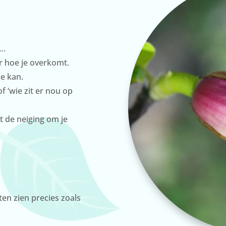
….
er hoe je overkomt.
je kan.
of ‘wie zit er nou op
t de neiging om je
ten zien precies zoals