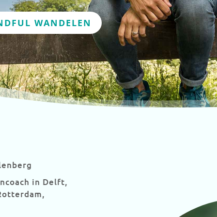
NDFUL WANDELEN
lenberg
coach in Delft,
Rotterdam,