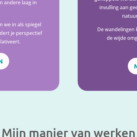
en andere laag in
invulling aan ge
natuur
 we in als spiegel
De wandelingen 
ert je perspectief
de wijde omg
lativeert.
N
Mijn manier van werken