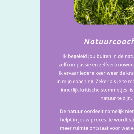
Natuurcoac
Ik begeleid jou buiten in de na
zelfcompassie en zelfvertrouwe
Ik ervaar iedere keer weer de kr
in mijn coaching. Zeker als je te 
innerlijk kritische stemmetjes, is
natuur te zijn.
De natuur oordeelt namelijk niet,
helpt in jouw proces. Je wordt st
meer ruimte ontstaat voor wat e