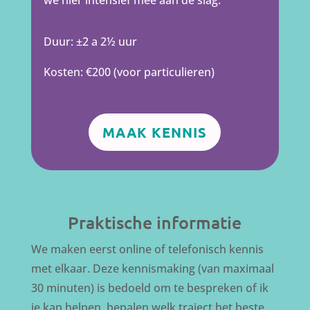
Duur: ±2 a 2½ uur
Kosten: €200 (voor particulieren)
MAAK KENNIS
Praktische informatie
We maken eerst online of telefonisch kennis
met elkaar. Deze kennismaking (van maximaal
30 minuten) is bedoeld om te bespreken of ik
je kan helpen, bepalen welk traject het beste